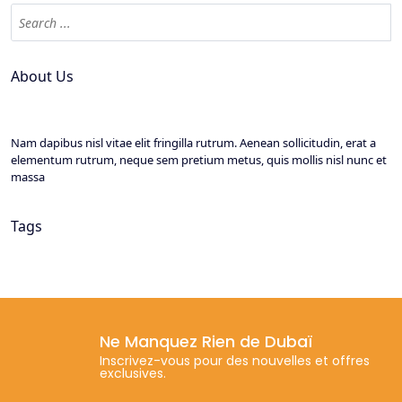
About Us
Nam dapibus nisl vitae elit fringilla rutrum. Aenean sollicitudin, erat a
elementum rutrum, neque sem pretium metus, quis mollis nisl nunc et
massa
Tags
Ne Manquez Rien de Dubaï
Inscrivez-vous pour des nouvelles et offres
exclusives.