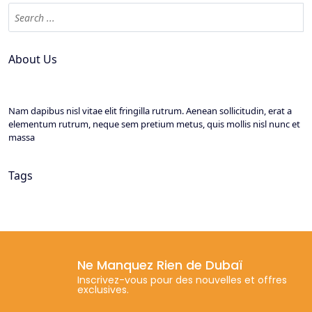
About Us
Nam dapibus nisl vitae elit fringilla rutrum. Aenean sollicitudin, erat a
elementum rutrum, neque sem pretium metus, quis mollis nisl nunc et
massa
Tags
Ne Manquez Rien de Dubaï
Inscrivez-vous pour des nouvelles et offres
exclusives.