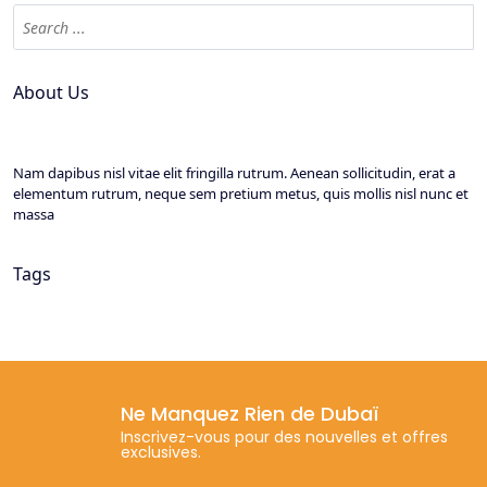
About Us
Nam dapibus nisl vitae elit fringilla rutrum. Aenean sollicitudin, erat a
elementum rutrum, neque sem pretium metus, quis mollis nisl nunc et
massa
Tags
Ne Manquez Rien de Dubaï
Inscrivez-vous pour des nouvelles et offres
exclusives.